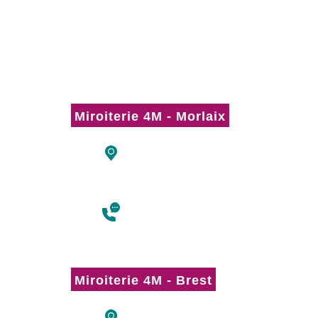
Vous avez un projet, une question ? Contactez les équipes d
4M à Morlaix et Brest.
Miroiterie 4M - Morlaix
ZI de Keriven
10 rue Edouard Branly
29600 Saint Martin-des-Champs
02 98 88 56 51
Miroiterie 4M - Brest
16 rue de l’Eau Blanche