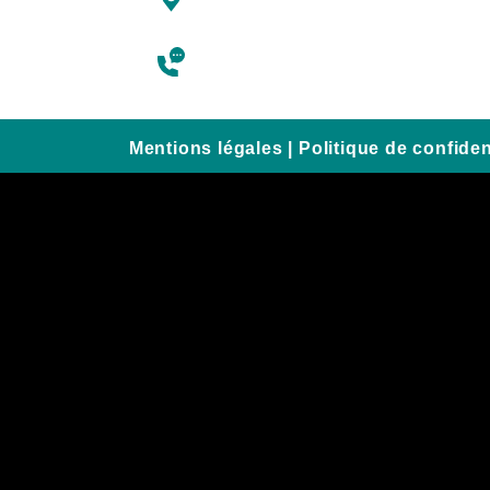
29200 Brest
02 57 52 08 10
Mentions légales
|
Politique de confident