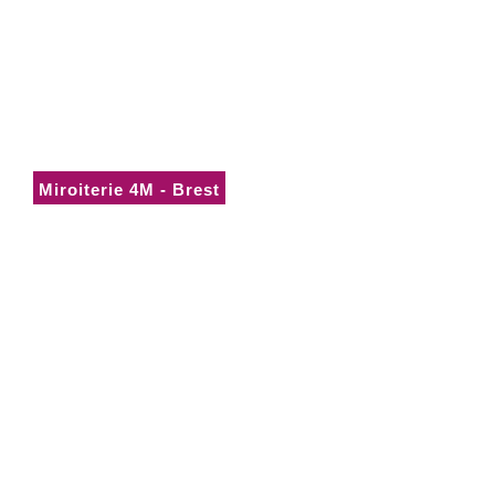
10 rue Edouard Branly
29600 Saint Martin-des-Champs
02 98 88 56 51
Miroiterie 4M - Brest
16 rue de l’Eau Blanche
29200 Brest
02 57 52 08 10