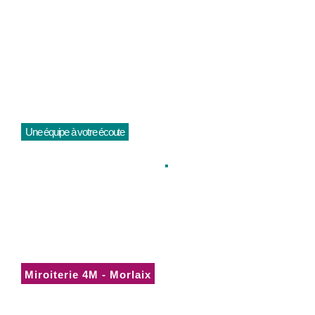
Une équipe à votre écoute
Nous contacter
.
Vous avez un projet, une question ? Contactez les équipes
de la Miroiterie 4M à Morlaix et Brest.
Miroiterie 4M - Morlaix
ZI de Keriven