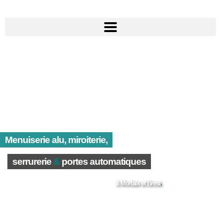
Menuiserie alu, miroiterie,
serrurerie
&
portes automatiques
à Morlaix et Brest
.