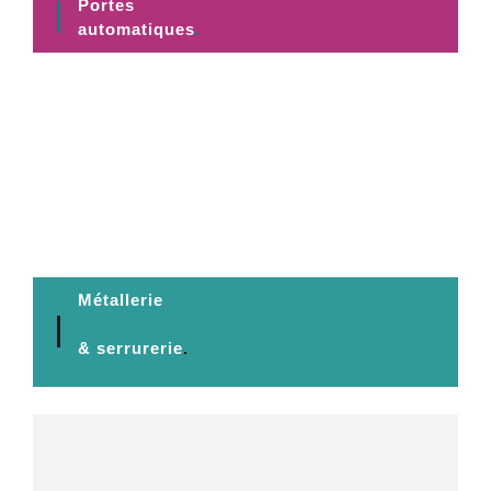
Portes
automatiques
.
Métallerie
& serrurerie
.